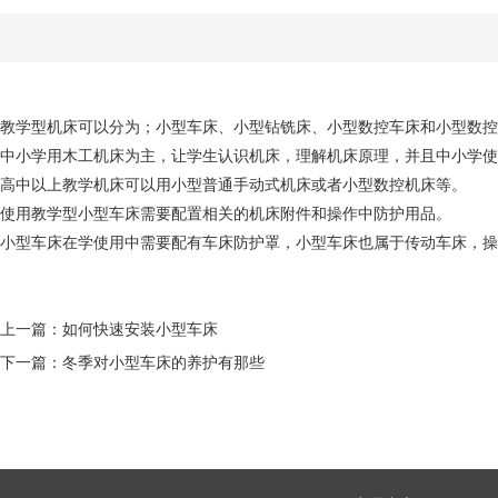
教学型机床可以分为；
小型车床
、
小型钻铣床
、
小型数控车床
和
小型数控
中小学用木工机床为主，让学生认识机床，理解机床原理，并且中小学使
高中以上
教学机床
可以用小型普通手动式机床或者
小型数控
机床等。
使用教学型
小型车床
需要配置相关的机床附件和操作中防护用品。
小型车床
在学使用中需要配有车床防护罩，
小型车床
也属于传动车床，
操
上一篇：
如何快速安装小型车床
下一篇：
冬季对小型车床的养护有那些